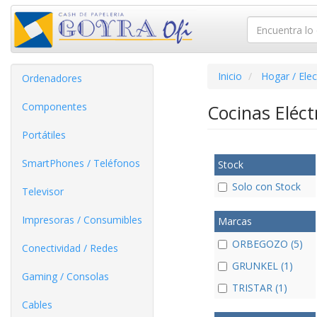
Inicio
Hogar / Ele
Ordenadores
Componentes
Cocinas Eléct
Portátiles
SmartPhones / Teléfonos
Stock
Solo con Stock
Televisor
Impresoras / Consumibles
Marcas
ORBEGOZO (5)
Conectividad / Redes
GRUNKEL (1)
Gaming / Consolas
TRISTAR (1)
Cables