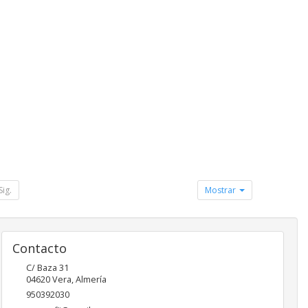
Sig.
Mostrar
Contacto
C/ Baza 31
04620
Vera
,
Almería
950392030