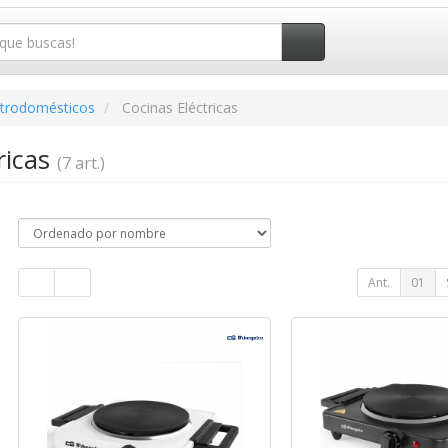
ctrodomésticos
Cocinas Eléctricas
ricas
(7 art.)
Ant.
01