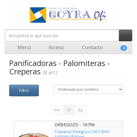
Menú
Acceso
Contacto
0
Panificadoras - Palomiteras -
Creperas
(8 art.)
Filtro
Ant.
01
Sig.
ORBEGOZO - 16796
Crepera Orbegozo CM 2360/
1000W/ Ø30cm