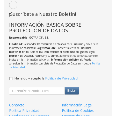
¡Suscríbete a Nuestro Boletín!
INFORMACIÓN BÁSICA SOBRE
PROTECCIÓN DE DATOS
Responsable
: GOYRA OFI, S.L.
Finalidad
: Responder las consultas planteadas por el usuario y enviarle la
información solicitada;
Legitimación
: Consentimiento del usuario;
Destinatarios
: Solo se realizan cesiones si existe una obligación legal;
Derechos
: Acceder, rectificar y suprimir, así como otros derechos, como se
indica en la información adicional;
Información Adicional
: Puede
consultar la información completa de Protección de Datos en nuestra
Política
de Privacidad
.
He leído y acepto la
Política de Privacidad
.
Enviar
Contacto
Información Legal
Política Privacidad
Política de Cookies
Condiciones de Compra
Formas de Pago