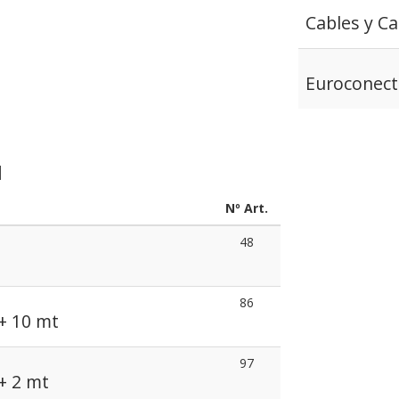
Cables y C
Euroconect
d
Nº Art.
48
86
+ 10 mt
97
+ 2 mt