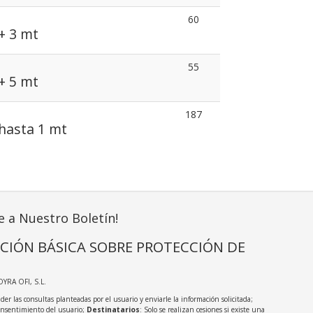
60
+ 3 mt
55
+ 5 mt
187
hasta 1 mt
e a Nuestro Boletín!
CIÓN BÁSICA SOBRE PROTECCIÓN DE
OYRA OFI, S.L.
der las consultas planteadas por el usuario y enviarle la información solicitada;
onsentimiento del usuario;
Destinatarios
: Solo se realizan cesiones si existe una