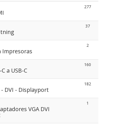
277
MI
37
htning
2
a Impresoras
160
-C a USB-C
182
- DVI - Displayport
1
daptadores VGA DVI
t