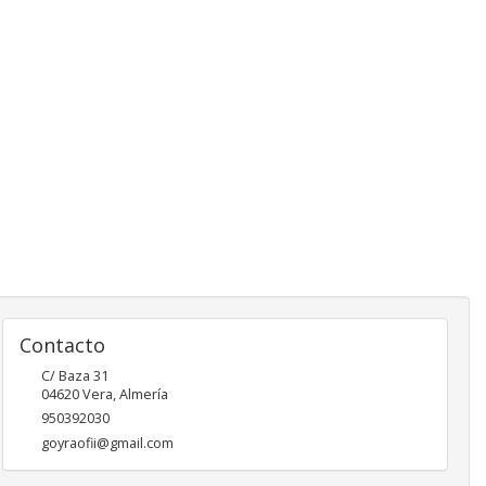
Contacto
C/ Baza 31
04620
Vera
,
Almería
950392030
goyraofii@gmail.com