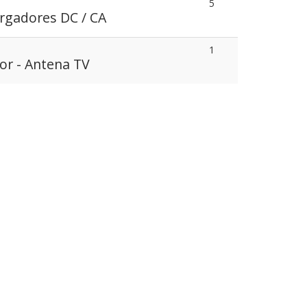
5
argadores DC / CA
1
or - Antena TV