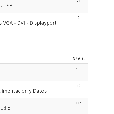
71
s USB
2
 VGA - DVI - Displayport
Nº Art.
203
50
Alimentacion y Datos
116
Audio