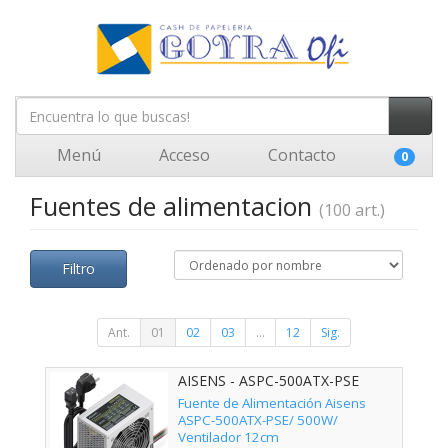
Menú
Acceso
Contacto
0
Fuentes de alimentacion
(100 art.)
Filtro
Ant.
01
02
03
...
12
Sig.
AISENS - ASPC-500ATX-PSE
Fuente de Alimentación Aisens
ASPC-500ATX-PSE/ 500W/
Ventilador 12cm