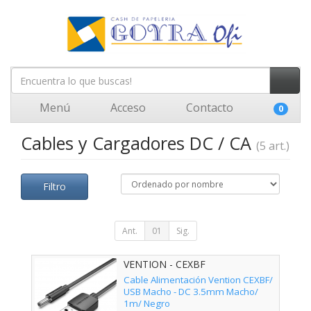
Menú
Acceso
Contacto
0
Cables y Cargadores DC / CA
(5 art.)
Filtro
Ant.
01
Sig.
VENTION - CEXBF
Cable Alimentación Vention CEXBF/
USB Macho - DC 3.5mm Macho/
1m/ Negro