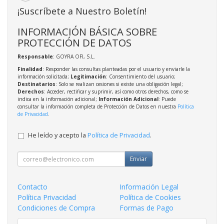
¡Suscríbete a Nuestro Boletín!
INFORMACIÓN BÁSICA SOBRE
PROTECCIÓN DE DATOS
Responsable
: GOYRA OFI, S.L.
Finalidad
: Responder las consultas planteadas por el usuario y enviarle la
información solicitada;
Legitimación
: Consentimiento del usuario;
Destinatarios
: Solo se realizan cesiones si existe una obligación legal;
Derechos
: Acceder, rectificar y suprimir, así como otros derechos, como se
indica en la información adicional;
Información Adicional
: Puede
consultar la información completa de Protección de Datos en nuestra
Política
de Privacidad
.
He leído y acepto la
Política de Privacidad
.
Enviar
Contacto
Información Legal
Política Privacidad
Política de Cookies
Condiciones de Compra
Formas de Pago