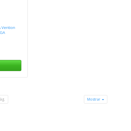
 Vention
VGA
Sig.
Mostrar