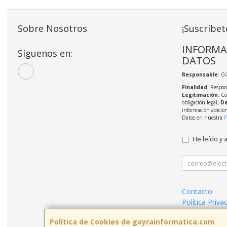
Sobre Nosotros
¡Suscríbet
INFORMA
Síguenos en:
DATOS
Responsable
: G
Finalidad
: Respon
Legitimación
: C
obligación legal;
De
información adicio
Datos en nuestra
P
He leído y 
Contacto
Política Priva
Condiciones 
Política de Cookies de goyrainformatica.com