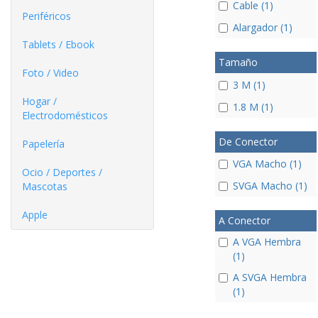
Cable (1)
Periféricos
Alargador (1)
Tablets / Ebook
Tamaño
Foto / Video
3 M (1)
Hogar /
1.8 M (1)
Electrodomésticos
De Conector
Papelería
VGA Macho (1)
Ocio / Deportes /
SVGA Macho (1)
Mascotas
Apple
A Conector
A VGA Hembra
(1)
A SVGA Hembra
(1)