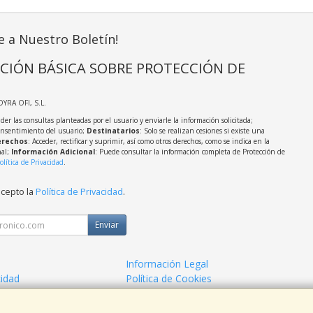
e a Nuestro Boletín!
CIÓN BÁSICA SOBRE PROTECCIÓN DE
OYRA OFI, S.L.
der las consultas planteadas por el usuario y enviarle la información solicitada;
onsentimiento del usuario;
Destinatarios
: Solo se realizan cesiones si existe una
rechos
: Acceder, rectificar y suprimir, así como otros derechos, como se indica en la
nal;
Información Adicional
: Puede consultar la información completa de Protección de
olítica de Privacidad
.
acepto la
Política de Privacidad
.
Enviar
Información Legal
cidad
Política de Cookies
de Compra
Formas de Pago