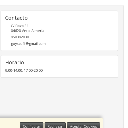
Contacto
C/ Baza 31
04620
Vera
,
Almería
950392030
goyraofii@gmail.com
Horario
9.00-14.00; 17:00-20.00
Configurar
Rechazar
Aceptar Cookies