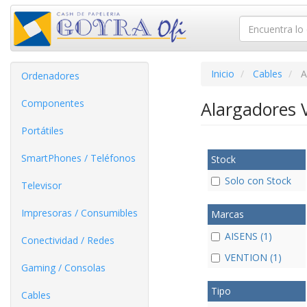
Inicio
Cables
A
Ordenadores
Componentes
Alargadores 
Portátiles
SmartPhones / Teléfonos
Stock
Solo con Stock
Televisor
Impresoras / Consumibles
Marcas
AISENS (1)
Conectividad / Redes
VENTION (1)
Gaming / Consolas
Tipo
Cables