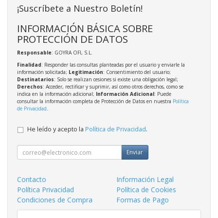
¡Suscríbete a Nuestro Boletín!
INFORMACIÓN BÁSICA SOBRE
PROTECCIÓN DE DATOS
Responsable
: GOYRA OFI, S.L.
Finalidad
: Responder las consultas planteadas por el usuario y enviarle la
información solicitada;
Legitimación
: Consentimiento del usuario;
Destinatarios
: Solo se realizan cesiones si existe una obligación legal;
Derechos
: Acceder, rectificar y suprimir, así como otros derechos, como se
indica en la información adicional;
Información Adicional
: Puede
consultar la información completa de Protección de Datos en nuestra
Política
de Privacidad
.
He leído y acepto la
Política de Privacidad
.
Enviar
Contacto
Información Legal
Política Privacidad
Política de Cookies
Condiciones de Compra
Formas de Pago