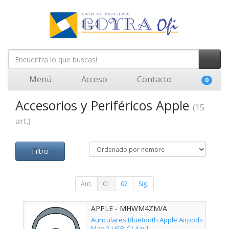
Menú
Acceso
Contacto
0
Accesorios y Periféricos Apple
(15
art.)
Filtro
Ant.
01
02
Sig.
APPLE - MHWM4ZM/A
Auriculares Bluetooth Apple Airpods
Max 2 USB-C/ Azul