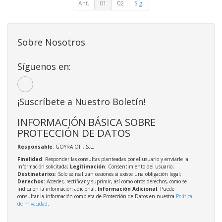
Ant.
01
02
Sig.
Sobre Nosotros
Síguenos en:
¡Suscríbete a Nuestro Boletín!
INFORMACIÓN BÁSICA SOBRE
PROTECCIÓN DE DATOS
Responsable
: GOYRA OFI, S.L.
Finalidad
: Responder las consultas planteadas por el usuario y enviarle la
información solicitada;
Legitimación
: Consentimiento del usuario;
Destinatarios
: Solo se realizan cesiones si existe una obligación legal;
Derechos
: Acceder, rectificar y suprimir, así como otros derechos, como se
indica en la información adicional;
Información Adicional
: Puede
consultar la información completa de Protección de Datos en nuestra
Política
de Privacidad
.