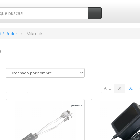
d / Redes
Mikrotik
)
Ant.
01
02