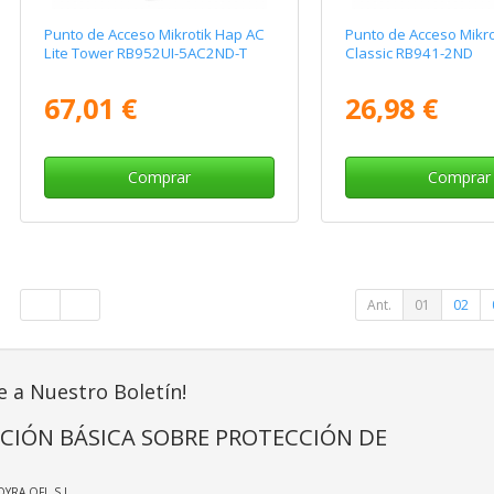
Punto de Acceso Mikrotik Hap AC
Punto de Acceso Mikro
Lite Tower RB952UI-5AC2ND-T
Classic RB941-2ND
67,01 €
26,98 €
Comprar
Comprar
Ant.
01
02
e a Nuestro Boletín!
CIÓN BÁSICA SOBRE PROTECCIÓN DE
OYRA OFI, S.L.