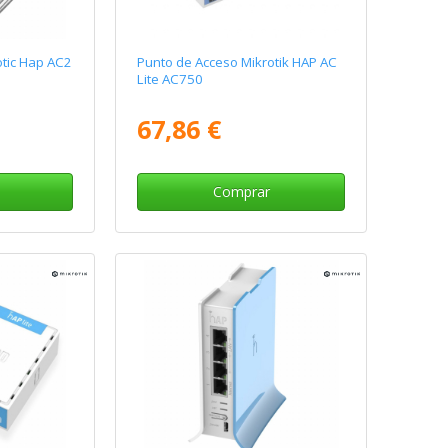
otic Hap AC2
Punto de Acceso Mikrotik HAP AC
Lite AC750
67,86 €
Comprar