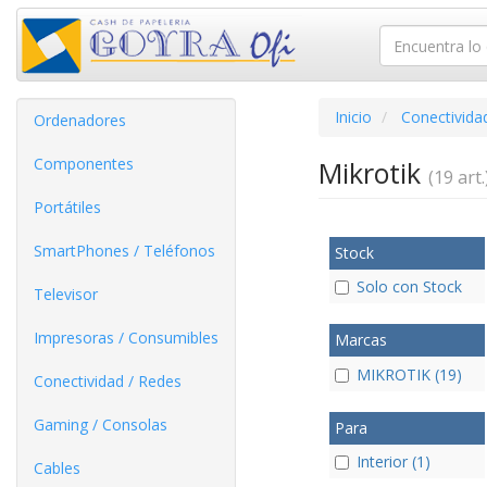
Inicio
Conectivida
Ordenadores
Componentes
Mikrotik
(19 art.
Portátiles
SmartPhones / Teléfonos
Stock
Solo con Stock
Televisor
Impresoras / Consumibles
Marcas
MIKROTIK (19)
Conectividad / Redes
Gaming / Consolas
Para
Interior (1)
Cables