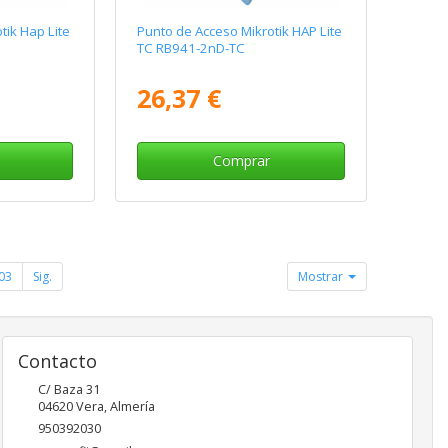
tik Hap Lite
Punto de Acceso Mikrotik HAP Lite
TC RB941-2nD-TC
26,37 €
Comprar
03
Sig.
Mostrar
Contacto
C/ Baza 31
04620
Vera
,
Almería
950392030