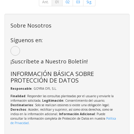
Ant.
01
02
03
Sig.
Sobre Nosotros
Síguenos en:
¡Suscríbete a Nuestro Boletín!
INFORMACIÓN BÁSICA SOBRE
PROTECCIÓN DE DATOS
Responsable
: GOYRA OFI, S.L.
Finalidad
: Responder las consultas planteadas por el usuario y enviarle la
información solicitada;
Legitimación
: Consentimiento del usuario;
Destinatarios
: Solo se realizan cesiones si existe una obligación legal;
Derechos
: Acceder, rectificar y suprimir, así como otros derechos, como se
indica en la información adicional;
Información Adicional
: Puede
consultar la información completa de Protección de Datos en nuestra
Política
de Privacidad
.