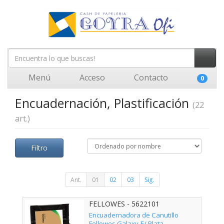
Menú
Acceso
Contacto
0
Encuadernación, Plastificación
(22
art.)
Filtro
Ant.
01
02
03
Sig.
FELLOWES - 5622101
Encuadernadora de Canutillo
Fellowes Galaxy-E/ Plata