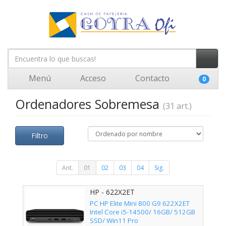
Menú
Acceso
Contacto
0
Ordenadores Sobremesa
(31 art.)
Filtro
Ant.
01
02
03
04
Sig.
HP - 622X2ET
PC HP Elite Mini 800 G9 622X2ET
Intel Core i5-14500/ 16GB/ 512GB
SSD/ Win11 Pro