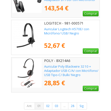
Bluetooth/ Negro
143,54 €
Comprar
LOGITECH - 981-000571
Auricular Logitech H570E/ con
Micrófono/ USB/ Negro
52,67 €
Comprar
POLY - 8X214A6
Auricular Poly Blackwire 3210 +
Adaptador USB-C/A/ con Micrófono/
USB Tipo-C/ Bulk/ Negro
28,85 €
Comprar
Ant.
01
02
03
...
28
Sig.