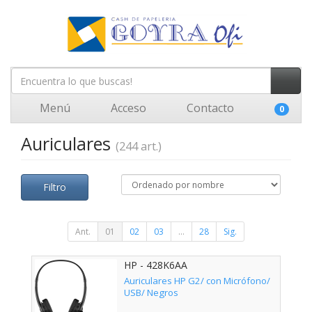
Menú
Acceso
Contacto
0
Auriculares
(244 art.)
Filtro
Ant.
01
02
03
...
28
Sig.
HP - 428K6AA
Auriculares HP G2/ con Micrófono/
USB/ Negros