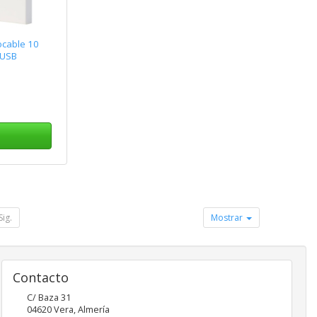
ocable 10
 USB
Sig.
Mostrar
Contacto
C/ Baza 31
04620
Vera
,
Almería