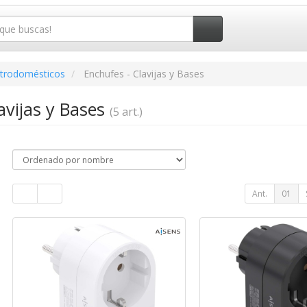
ctrodomésticos
Enchufes - Clavijas y Bases
avijas y Bases
(5 art.)
Ant.
01