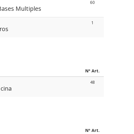
60
Bases Multiples
1
ros
Nº Art.
48
icina
Nº Art.