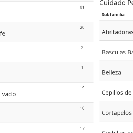
Cuidado P
61
Subfamilia
20
Afeitadora
fe
2
Basculas B
s
1
Belleza
19
Cepillos de
 vacio
10
Cortapelos
17
Cuchillas d