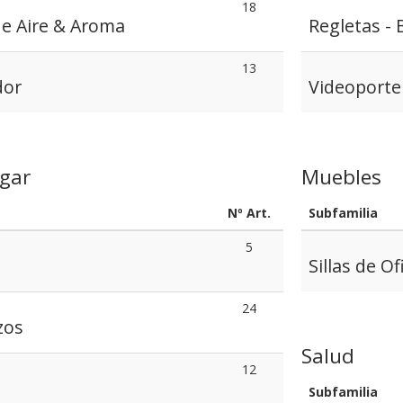
18
de Aire & Aroma
Regletas - 
13
dor
Videoporte
gar
Muebles
Nº Art.
Subfamilia
5
Sillas de Of
24
zos
Salud
12
Subfamilia