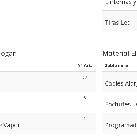
Linternas y
Tiras Led
Hogar
Material El
Nº Art.
Subfamilia
37
Cables Ala
6
s
Enchufes - 
1
e Vapor
Programad