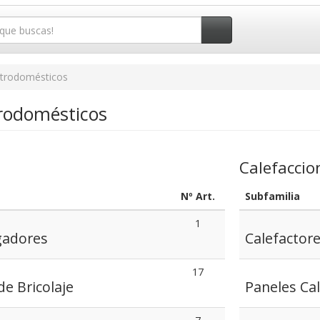
ctrodomésticos
trodomésticos
Calefaccio
Nº Art.
Subfamilia
1
gadores
Calefactor
17
e Bricolaje
Paneles Ca