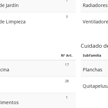
7
e Jardín
Radiadores
3
de Limpieza
Ventiladore
Cuidado d
Nº Art.
Subfamilia
17
cina
Planchas
28
Quitapelus
1
limentos