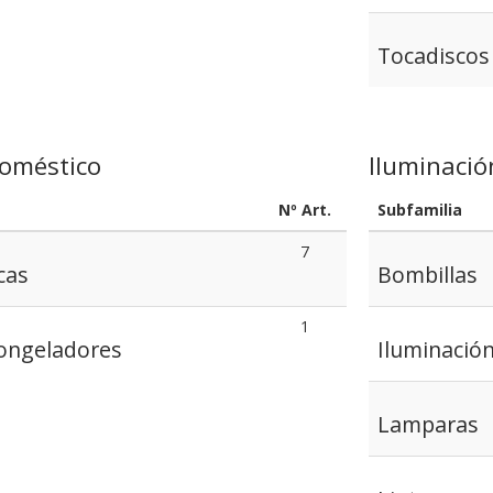
Tocadiscos
doméstico
Iluminació
Nº Art.
Subfamilia
7
cas
Bombillas
1
 Congeladores
Iluminació
Lamparas