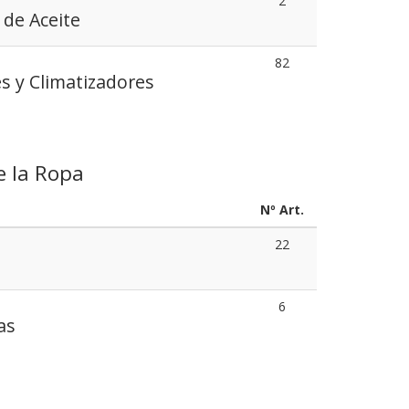
2
 de Aceite
82
s y Climatizadores
e la Ropa
Nº Art.
22
6
as