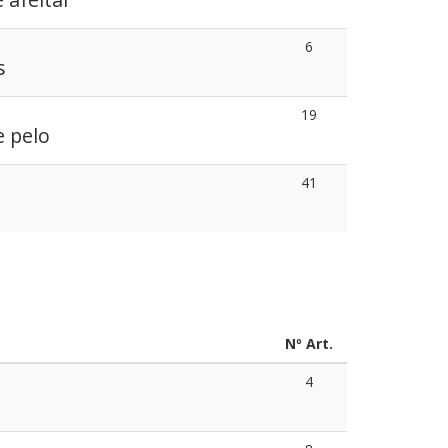
6
s
19
e pelo
41
a
Nº Art.
4