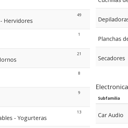
49
Depiladora
 - Hervidores
1
Planchas d
21
Secadores
Hornos
8
Electronic
9
Subfamilia
13
Car Audio
bles - Yogurteras