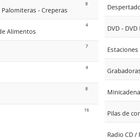
8
Despertad
- Palomiteras - Creperas
4
DVD - DVD 
de Alimentos
7
Estaciones
4
Grabadoras
8
Minicaden
16
Pilas de c
Radio CD / 