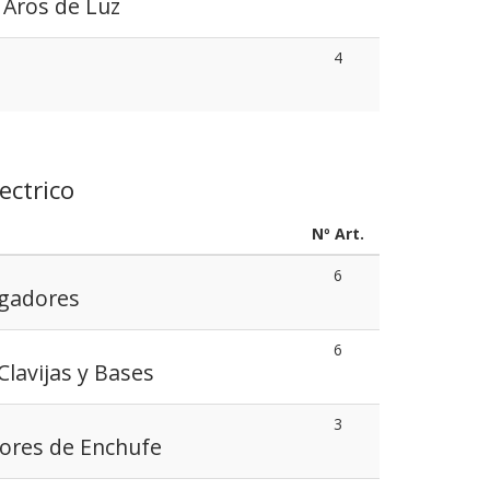
 Aros de Luz
4
ectrico
Nº Art.
6
rgadores
6
Clavijas y Bases
3
ores de Enchufe