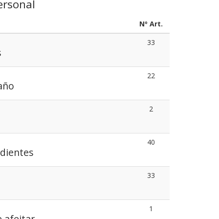
ersonal
Nº Art.
33
s
22
año
2
40
 dientes
33
1
e afeitar