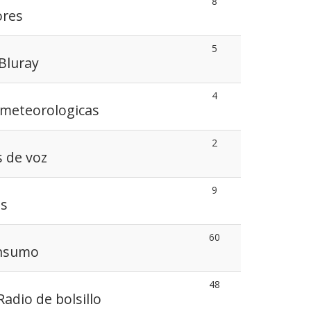
8
ores
5
Bluray
4
 meteorologicas
2
 de voz
9
as
60
onsumo
48
Radio de bolsillo