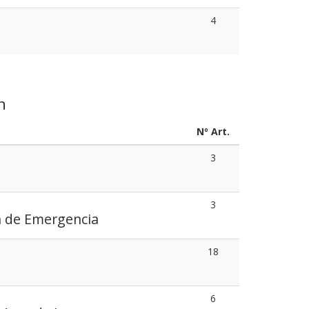
4
n
Nº Art.
3
3
n de Emergencia
18
6