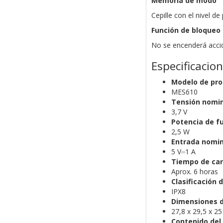
Memoria de modo
Cepille con el nivel de
Función de bloqueo 
No se encenderá accid
Especificacio
Modelo de pr
MES610
Tensión nomin
3,7 V
Potencia de f
2,5 W
Entrada nomin
5 V⎓1 A
Tiempo de ca
Aprox. 6 horas
Clasificación 
IPX8
Dimensiones d
27,8 x 29,5 x 
Contenido del