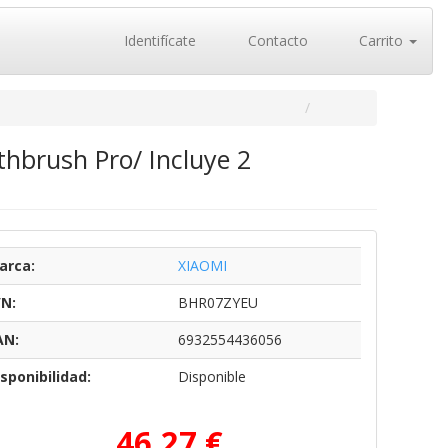
Identifícate
Contacto
Carrito
othbrush Pro/ Incluye 2
arca:
XIAOMI
/N:
BHR07ZYEU
AN:
6932554436056
sponibilidad:
Disponible
46,27 €