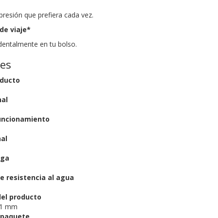
 presión que prefiera cada vez.
de viaje*
entalmente en tu bolso.
nes
oducto
al
uncionamiento
al
rga
de resistencia al agua
el producto
251 mm
 paquete