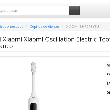
ctrodomésticos
Cepillos de dientes
XIAOMI BHR07ZYEU
l Xiaomi Xiaomi Oscillation Electric To
lanco
M
P
E
Di