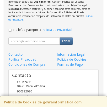
información solicitada;
Legitimación
: Consentimiento del usuario;
Destinatarios
: Solo se realizan cesiones si existe una obligación legal;
Derechos
: Acceder, rectificar y suprimir, así como otros derechos, como se
indica en la información adicional;
Información Adicional
: Puede
consultar la información completa de Protección de Datos en nuestra
Política
de Privacidad
.
He leído y acepto la
Política de Privacidad
.
Enviar
Contacto
Información Legal
Política Privacidad
Política de Cookies
Condiciones de Compra
Formas de Pago
Contacto
C/ Baza 31
04620
Vera
,
Almería
950392030
goyraofii@gmail.com
Política de Cookies de goyrainformatica.com