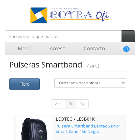
Menú
Acceso
Contacto
0
Pulseras Smartband
(7 art.)
Filtro
Ant.
01
Sig.
LEOTEC - LESB01K
Pulsera Smartband Leotec Senior
Smart Band 4G/ Negra