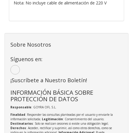
Nota: No incluye cable de alimentación de 220 V
Sobre Nosotros
Síguenos en:
¡Suscríbete a Nuestro Boletín!
INFORMACIÓN BÁSICA SOBRE
PROTECCIÓN DE DATOS
Responsable
: GOYRA OFI, S.L.
Finalidad
: Responder las consultas planteadas por el usuario y enviarle la
información solicitada;
Legitimación
: Consentimiento del usuario;
Destinatarios
: Solo se realizan cesiones si existe una obligación legal;
Derechos
: Acceder, rectificar y suprimir, así como otros derechos, como se
indica en la información adicional;
Información Adicional
: Puede