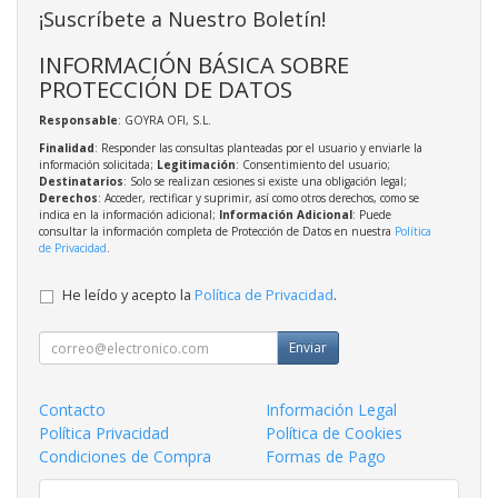
¡Suscríbete a Nuestro Boletín!
INFORMACIÓN BÁSICA SOBRE
PROTECCIÓN DE DATOS
Responsable
: GOYRA OFI, S.L.
Finalidad
: Responder las consultas planteadas por el usuario y enviarle la
información solicitada;
Legitimación
: Consentimiento del usuario;
Destinatarios
: Solo se realizan cesiones si existe una obligación legal;
Derechos
: Acceder, rectificar y suprimir, así como otros derechos, como se
indica en la información adicional;
Información Adicional
: Puede
consultar la información completa de Protección de Datos en nuestra
Política
de Privacidad
.
He leído y acepto la
Política de Privacidad
.
Enviar
Contacto
Información Legal
Política Privacidad
Política de Cookies
Condiciones de Compra
Formas de Pago