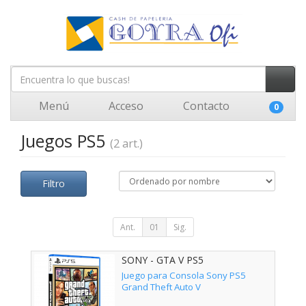
Menú
Acceso
Contacto
0
Juegos PS5
(2 art.)
Filtro
Ant.
01
Sig.
SONY - GTA V PS5
Juego para Consola Sony PS5
Grand Theft Auto V