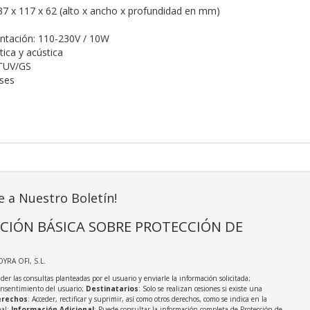
7 x 117 x 62 (alto x ancho x profundidad en mm)
ntación: 110-230V / 10W
tica y acústica
/TUV/GS
ses
e a Nuestro Boletín!
CIÓN BÁSICA SOBRE PROTECCIÓN DE
OYRA OFI, S.L.
der las consultas planteadas por el usuario y enviarle la información solicitada;
onsentimiento del usuario;
Destinatarios
: Solo se realizan cesiones si existe una
rechos
: Acceder, rectificar y suprimir, así como otros derechos, como se indica en la
nal;
Información Adicional
: Puede consultar la información completa de Protección de