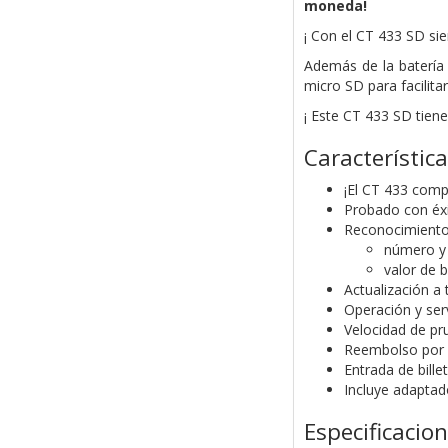
moneda!
¡ Con el CT 433 SD sie
Además de la batería 
micro SD para facilita
¡ Este CT 433 SD tien
Característic
¡El CT 433 compr
Probado con éx
Reconocimient
número y 
valor de bi
Actualización a
Operación y ser
Velocidad de pr
Reembolso por 
Entrada de bille
Incluye adaptad
Especificacio