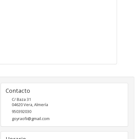
Contacto
C/ Baza 31
04620
Vera
,
Almería
950392030
goyraofii@gmail.com