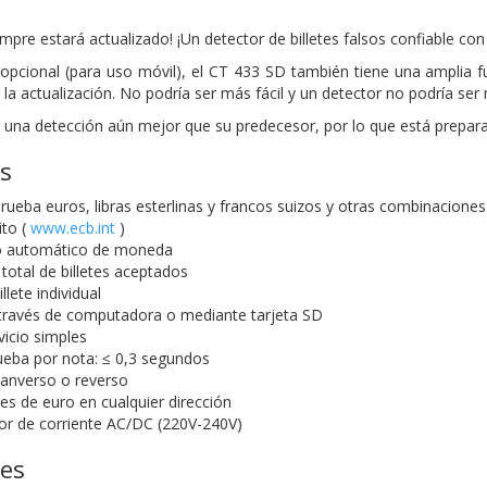
mpre estará actualizado! ¡Un detector de billetes falsos confiable co
opcional (para uso móvil), el CT 433 SD también tiene una amplia fu
r la actualización. No podría ser más fácil y un detector no podría se
e una detección aún mejor que su predecesor, por lo que está prepara
as
ueba euros, libras esterlinas y francos suizos y otras combinaciones 
ito (
www.ecb.int
)
o automático de moneda
total de billetes aceptados
llete individual
 través de computadora o mediante tarjeta SD
vicio simples
ueba por nota: ≤ 0,3 segundos
anverso o reverso
tes de euro en cualquier dirección
or de corriente AC/DC (220V-240V)
nes