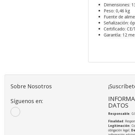
Dimensiones: 13
Peso: 0,46 kg
Fuente de alime
Señalización: óp
Certificado: CE
Garantía: 12 me
Sobre Nosotros
¡Suscríbet
INFORMA
Síguenos en:
DATOS
Responsable
: G
Finalidad
: Respon
Legitimación
: C
obligación legal;
De
información adicio