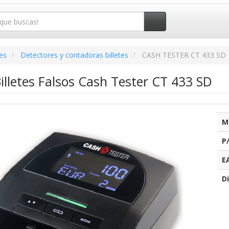
es
Detectores y contadoras billetes
CASH TESTER CT 433 SD
illetes Falsos Cash Tester CT 433 SD
M
P
E
Di