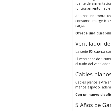
fuente de alimentació
funcionamiento fiable 
Además incorpora tec
consumo energético y
carga.
Ofrece una durabili
Ventilador d
La serie RX cuenta con
El ventilador de 120
el ruido del ventilad
Cables planos
Cables planos extrala
menos espacio, además
Con un nuevo diseño
5 Años de Ga