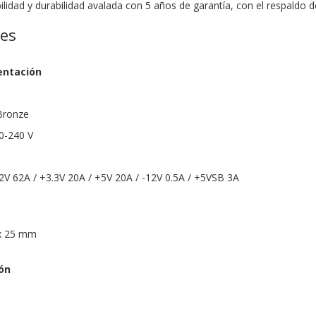
bilidad y durabilidad avalada con 5 años de garantía, con el respaldo
nes
entación
 Bronze
00-240 V
12V 62A / +3.3V 20A / +5V 20A / -12V 0.5A / +5VSB 3A
 x 25 mm
ón