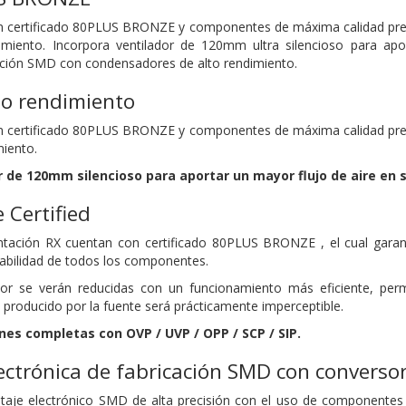
n certificado 80PLUS BRONZE y componentes de máxima calidad prepa
imiento. Incorpora ventilador de 120mm ultra silencioso para apor
ación SMD con condensadores de alto rendimiento.
to rendimiento
n certificado 80PLUS BRONZE y componentes de máxima calidad prepa
miento.
r de 120mm silencioso para aportar un mayor flujo de aire en su
 Certified
ntación RX cuentan con certificado 80PLUS BRONZE , el cual garan
bilidad de todos los componentes.
or se verán reducidas con un funcionamiento más eficiente, permi
 producido por la fuente será prácticamente imperceptible.
nes completas con OVP / UVP / OPP / SCP / SIP.
ectrónica de fabricación SMD con converso
aje electrónico SMD de alta precisión con el uso de componentes d