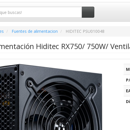
es
Fuentes de alimentacion
HIDITEC PSU010048
imentación Hiditec RX750/ 750W/ Venti
M
P
E
Di