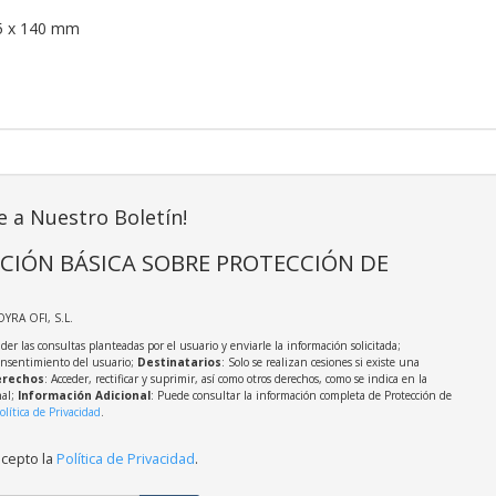
5 x 140 mm
e a Nuestro Boletín!
CIÓN BÁSICA SOBRE PROTECCIÓN DE
OYRA OFI, S.L.
der las consultas planteadas por el usuario y enviarle la información solicitada;
onsentimiento del usuario;
Destinatarios
: Solo se realizan cesiones si existe una
rechos
: Acceder, rectificar y suprimir, así como otros derechos, como se indica en la
nal;
Información Adicional
: Puede consultar la información completa de Protección de
olítica de Privacidad
.
acepto la
Política de Privacidad
.