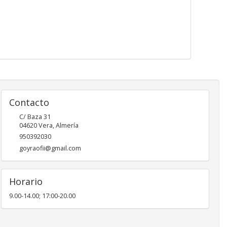
Contacto
C/ Baza 31
04620
Vera
,
Almería
950392030
goyraofii@gmail.com
Horario
9.00-14.00; 17:00-20.00