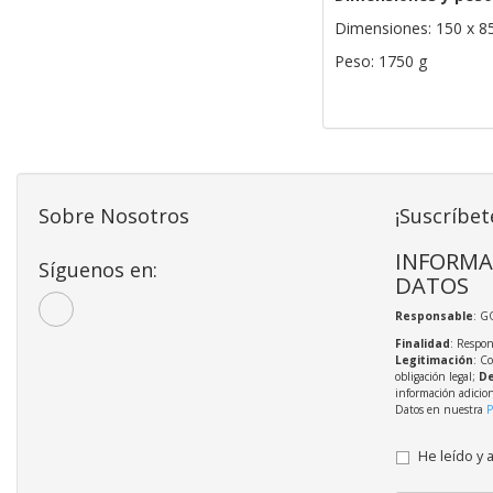
Dimensiones: 150 x 8
Peso: 1750 g
Sobre Nosotros
¡Suscríbet
INFORMA
Síguenos en:
DATOS
Responsable
: G
Finalidad
: Respon
Legitimación
: C
obligación legal;
De
información adicio
Datos en nuestra
P
He leído y 