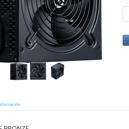
nformación
S BRONZE