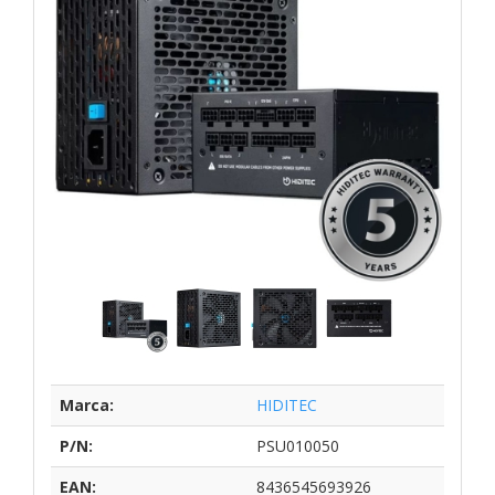
Marca:
HIDITEC
P/N:
PSU010050
EAN:
8436545693926