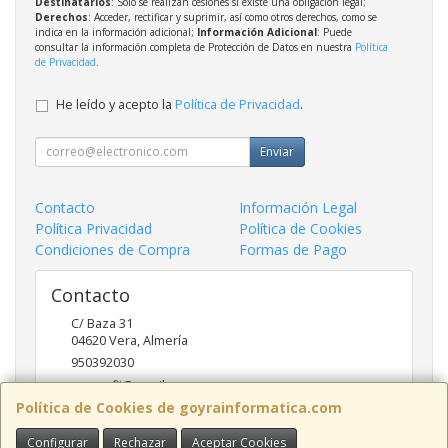
Destinatarios
: Solo se realizan cesiones si existe una obligación legal;
Derechos
: Acceder, rectificar y suprimir, así como otros derechos, como se
indica en la información adicional;
Información Adicional
: Puede
consultar la información completa de Protección de Datos en nuestra
Política
de Privacidad
.
He leído y acepto la
Política de Privacidad
.
Enviar
Contacto
Información Legal
Política Privacidad
Política de Cookies
Condiciones de Compra
Formas de Pago
Contacto
C/ Baza 31
04620
Vera
,
Almería
950392030
goyraofii@gmail.com
Política de Cookies de goyrainformatica.com
Configurar
Rechazar
Aceptar Cookies