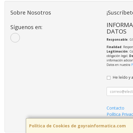
Sobre Nosotros
¡Suscríbet
INFORMA
Síguenos en:
DATOS
Responsable
: G
Finalidad
: Respon
Legitimación
: C
obligación legal;
De
información adicio
Datos en nuestra
P
He leído y 
Contacto
Política Priva
Condiciones 
Política de Cookies de goyrainformatica.com