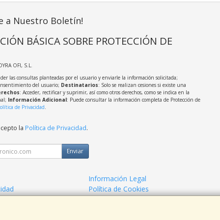
e a Nuestro Boletín!
CIÓN BÁSICA SOBRE PROTECCIÓN DE
OYRA OFI, S.L.
der las consultas planteadas por el usuario y enviarle la información solicitada;
onsentimiento del usuario;
Destinatarios
: Solo se realizan cesiones si existe una
rechos
: Acceder, rectificar y suprimir, así como otros derechos, como se indica en la
nal;
Información Adicional
: Puede consultar la información completa de Protección de
olítica de Privacidad
.
acepto la
Política de Privacidad
.
Enviar
Información Legal
cidad
Política de Cookies
de Compra
Formas de Pago