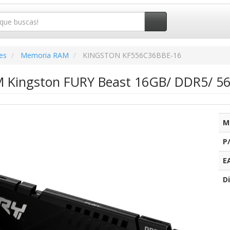
es
Memoria RAM
KINGSTON KF556C36BBE-16
 Kingston FURY Beast 16GB/ DDR5/ 5
M
P
E
Di