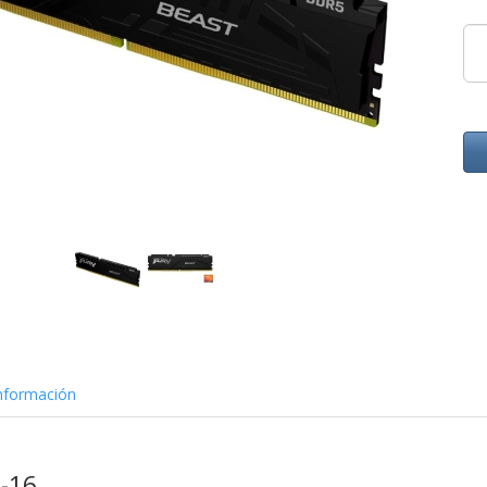
nformación
-16