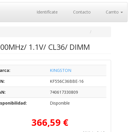
Identifícate
Contacto
Carrito
600MHz/ 1.1V/ CL36/ DIMM
arca:
KINGSTON
/N:
KF556C36BBE-16
AN:
740617330809
sponibilidad:
Disponible
366,59 €