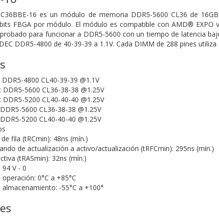
6C36BBE-16 es un módulo de memoria DDR5-5600 CL36 de 16GB (
its FBGA por módulo. El módulo es compatible con AMD® EXPO v1.
probado para funcionar a DDR5-5600 con un tiempo de latencia baj
JEDEC DDR5-4800 de 40-39-39 a 1.1V. Cada DIMM de 288 pines utiliza 
as
): DDR5-4800 CL40-39-39 @1.1V
0: DDR5-5600 CL36-38-38 @1.25V
1: DDR5-5200 CL40-40-40 @1.25V
: DDR5-5600 CL36-38-38 @1.25V
: DDR5-5200 CL40-40-40 @1.25V
os
de fila (tRCmin): 48ns (mín.)
do de actualización a activo/actualización (tRFCmin): 295ns (mín.)
ctiva (tRASmin): 32ns (mín.)
 94 V - 0
 operación: 0°C a +85°C
 almacenamiento: -55°C a +100°
nes