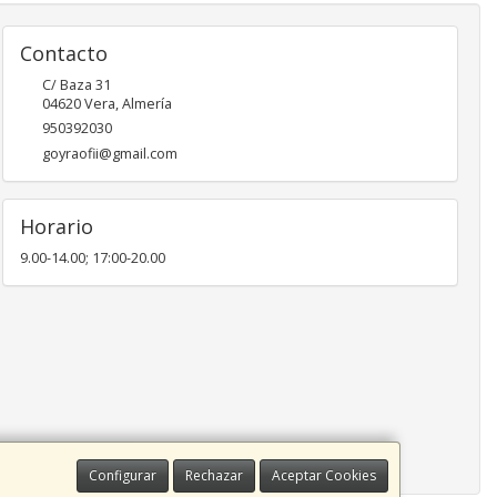
Contacto
C/ Baza 31
04620
Vera
,
Almería
950392030
goyraofii@gmail.com
Horario
9.00-14.00; 17:00-20.00
Configurar
Rechazar
Aceptar Cookies