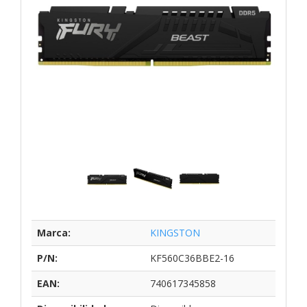
Marca:
KINGSTON
P/N:
KF560C36BBE2-16
EAN:
740617345858