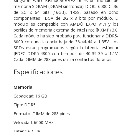
Kingston FURY KF560C36BBE2-16 es un módulo de
memoria SDRAM (DRAM sincrónica) DDR5-6000 CL36
de 2G x 64 bits (16GB), 1Rx8, basado en ocho
componentes FBGA de 2G x 8 bits por módulo. El
módulo es compatible con AMD® EXPO v1.1 y los
perfiles de memoria extrema de Intel (Intel® XMP) 3.0.
Cada módulo ha sido probado para funcionar a DDR5-
6000 con una latencia baja de 36-44-44 a 1,35V. Los
SPDs están programados según la latencia estándar
JEDEC DDR5-4800 con tiempos de 40-39-39 a 1,1V.
Cada DIMM de 288 pines utiliza contactos dorados.
Especificaciones
Memoria
Capacidad: 16 GB
Tipo: DDR5
Formato: DIMM de 288 pines
Velocidad: 6000 MHz
Latencia: CL36