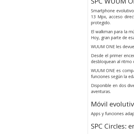
SPC WUUM O
Smartphone evolutivo 
13 Mpx, acceso direc
protegido.
El walkman para la mú
Hoy, gran parte de esa
WUUM ONE les devuelv
Desde el primer ence
desbloquean al ritmo 
WUUM ONE es compatib
funciones según la eda
Disponible en dos div
aventuras.
Móvil evoluti
Apps y funciones adapt
SPC Circles: 