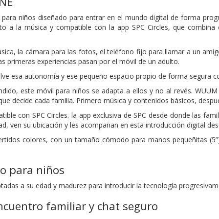
NE
para niños diseñado para entrar en el mundo digital de forma progr
to a la música y compatible con la app SPC Circles, que combina
sica, la cámara para las fotos, el teléfono fijo para llamar a un am
s primeras experiencias pasan por el móvil de un adulto.
e esa autonomía y ese pequeño espacio propio de forma segura co
ndido, este móvil para niños se adapta a ellos y no al revés. WUU
que decide cada familia. Primero música y contenidos básicos, despué
le con SPC Circles. la app exclusiva de SPC desde donde las famil
d, ven su ubicación y les acompañan en esta introducción digital des
ertidos colores, con un tamaño cómodo para manos pequeñitas (5”) y
vo para niños
adas a su edad y madurez para introducir la tecnología progresivament
encuentro familiar y chat seguro