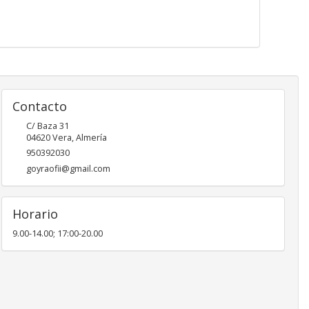
Contacto
C/ Baza 31
04620
Vera
,
Almería
950392030
goyraofii@gmail.com
Horario
9.00-14.00; 17:00-20.00