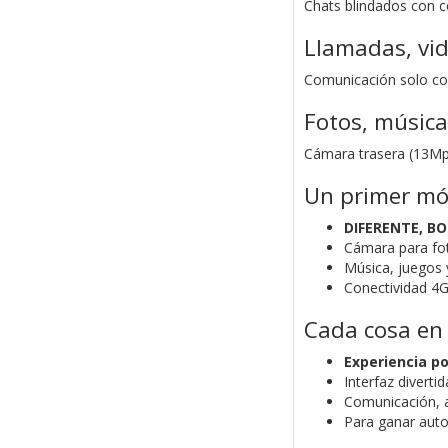
Chats blindados con c
Llamadas, vi
Comunicación solo con
Fotos, música
Cámara trasera (13Mpx
Un primer móv
DIFERENTE, B
Cámara para fot
Música, juegos 
Conectividad 4G
Cada cosa e
Experiencia po
Interfaz diverti
Comunicación, a
Para ganar aut