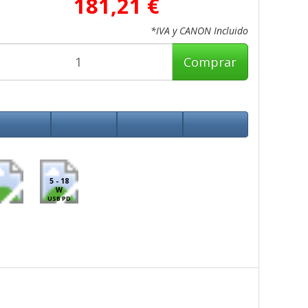
181,21 €
*IVA y CANON Incluido
Comprar
5 - 18
W
USB PD