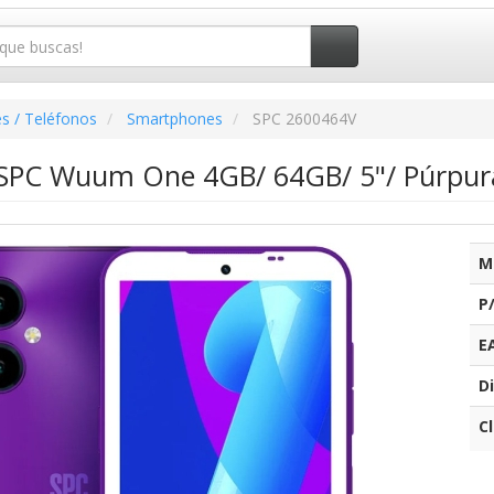
s / Teléfonos
Smartphones
SPC 2600464V
SPC Wuum One 4GB/ 64GB/ 5"/ Púrpur
M
P
E
Di
C