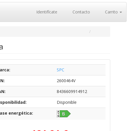
Identifícate
Contacto
Carrito
a
arca:
SPC
/N:
2600464V
AN:
8436609914912
sponibilidad:
Disponible
lase energética: