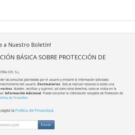
e a Nuestro Boletín!
CIÓN BÁSICA SOBRE PROTECCIÓN DE
OYRA OFI, S.L.
der las consultas planteadas por el usuario y enviarle la información solicitada;
onsentimiento del usuario;
Destinatarios
: Solo se realizan cesiones si existe una
rechos
: Acceder, rectificar y suprimir, así como otros derechos, como se indica en la
nal;
Información Adicional
: Puede consultar la información completa de Protección de
olítica de Privacidad
.
acepto la
Política de Privacidad
.
Enviar