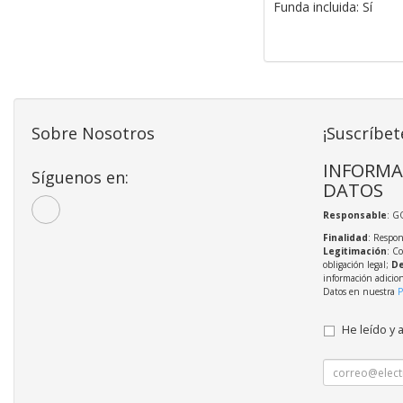
Funda incluida: Sí
Sobre Nosotros
¡Suscríbet
INFORMA
Síguenos en:
DATOS
Responsable
: G
Finalidad
: Respon
Legitimación
: C
obligación legal;
De
información adicio
Datos en nuestra
P
He leído y 