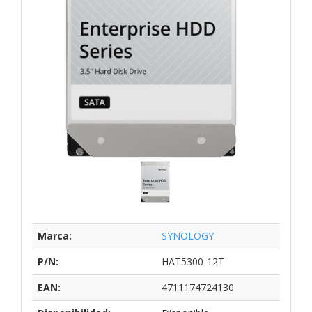
Marca:
SYNOLOGY
P/N:
HAT5300-12T
EAN:
4711174724130