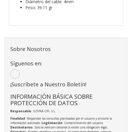
Diámetro del cable: 4mm
Peso: 39.11 gr
Sobre Nosotros
Síguenos en:
¡Suscríbete a Nuestro Boletín!
INFORMACIÓN BÁSICA SOBRE
PROTECCIÓN DE DATOS
Responsable
: GOYRA OFI, S.L.
Finalidad
: Responder las consultas planteadas por el usuario y enviarle la
información solicitada;
Legitimación
: Consentimiento del usuario;
Destinatarios
: Solo se realizan cesiones si existe una obligación legal;
Derechos
: Acceder, rectificar y suprimir, así como otros derechos, como se