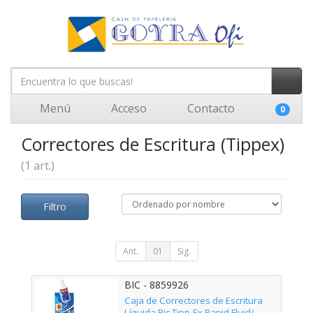
Menú
Acceso
Contacto
0
Correctores de Escritura (Tippex)
(1 art.)
Filtro
Ant.
01
Sig.
BIC - 8859926
Caja de Correctores de Escritura
Líquida Bic Tipp-Ex Rapid Fluid/