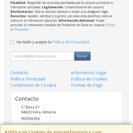
Finalidad
: Responder las consultas planteadas por el usuario y enviarle la
información solicitada;
Legitimación
: Consentimiento del usuario;
Destinatarios
: Solo se realizan cesiones si existe una obligación legal;
Derechos
: Acceder, rectificar y suprimir, así como otros derechos, como se
indica en la información adicional;
Información Adicional
: Puede
consultar la información completa de Protección de Datos en nuestra
Política
de Privacidad
.
He leído y acepto la
Política de Privacidad
.
Enviar
Contacto
Información Legal
Política Privacidad
Política de Cookies
Condiciones de Compra
Formas de Pago
Contacto
C/ Baza 31
04620
Vera
,
Almería
950392030
goyraofii@gmail.com
Política de Cookies de goyrainformatica.com