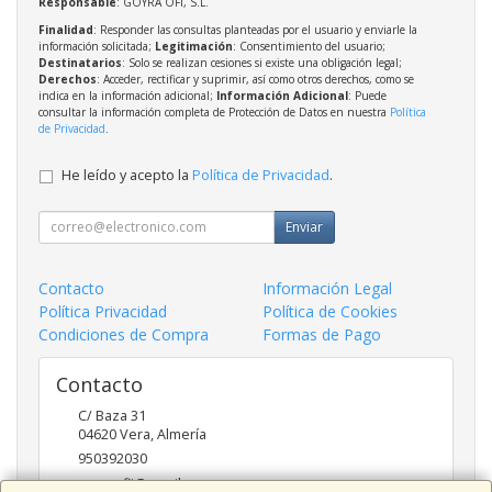
Responsable
: GOYRA OFI, S.L.
Finalidad
: Responder las consultas planteadas por el usuario y enviarle la
información solicitada;
Legitimación
: Consentimiento del usuario;
Destinatarios
: Solo se realizan cesiones si existe una obligación legal;
Derechos
: Acceder, rectificar y suprimir, así como otros derechos, como se
indica en la información adicional;
Información Adicional
: Puede
consultar la información completa de Protección de Datos en nuestra
Política
de Privacidad
.
He leído y acepto la
Política de Privacidad
.
Enviar
Contacto
Información Legal
Política Privacidad
Política de Cookies
Condiciones de Compra
Formas de Pago
Contacto
C/ Baza 31
04620
Vera
,
Almería
950392030
goyraofii@gmail.com