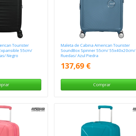
rican Tourister
Maleta de Cabina American Tourister
Expansible 55cm/
SoundBox Spinner 55cm/ 55x40x20cm/
as/ Negro
Ruedas/ Azul Piedra
137,69 €
prar
Comprar