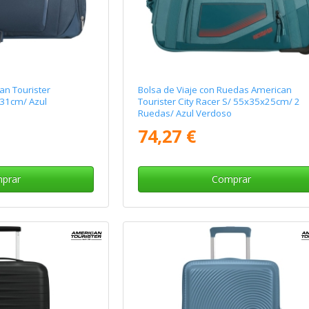
an Tourister
Bolsa de Viaje con Ruedas American
x31cm/ Azul
Tourister City Racer S/ 55x35x25cm/ 2
Ruedas/ Azul Verdoso
74,27 €
prar
Comprar