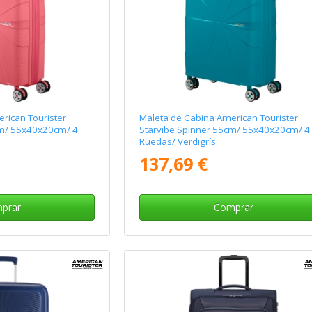
rican Tourister
Maleta de Cabina American Tourister
cm/ 55x40x20cm/ 4
Starvibe Spinner 55cm/ 55x40x20cm/ 4
Ruedas/ Verdigrís
137,69 €
prar
Comprar