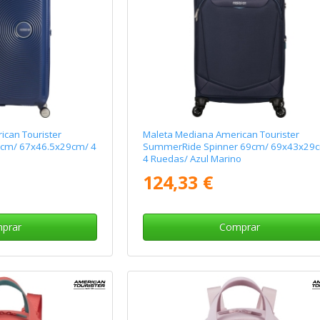
can Tourister
Maleta Mediana American Tourister
7cm/ 67x46.5x29cm/ 4
SummerRide Spinner 69cm/ 69x43x29
4 Ruedas/ Azul Marino
124,33 €
prar
Comprar