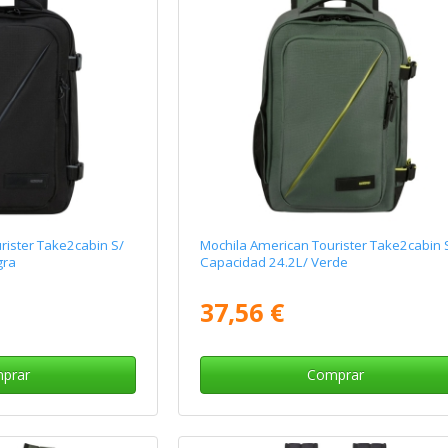
rister Take2cabin S/
Mochila American Tourister Take2cabin 
gra
Capacidad 24.2L/ Verde
37,56 €
prar
Comprar