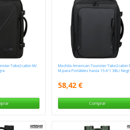
rister Take2cabin M/
Mochila American Tourister Take2cabin 
gra
M para Portátiles hasta 15.6"/ 38L/ Neg
58,42 €
prar
Comprar