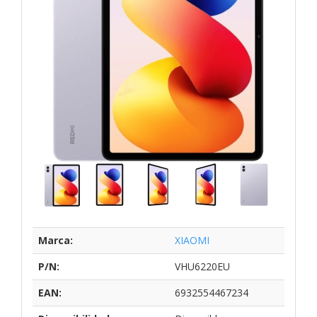
Marca:
XIAOMI
P/N:
VHU6220EU
EAN:
6932554467234