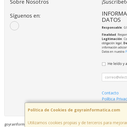
Sobre Nosotros
¡Suscríbet
INFORMA
Síguenos en:
DATOS
Responsable
: G
Finalidad
: Respon
Legitimación
: C
obligación legal;
De
información adicio
Datos en nuestra
P
He leído y 
Contacto
Política Priva
Condiciones 
Política de Cookies de goyrainformatica.com
Utilizamos cookies propias y de terceros para mejorar
goyrainformatica.com © 2026