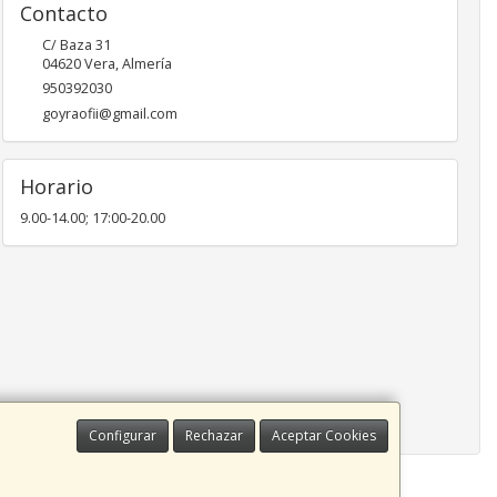
Contacto
C/ Baza 31
04620
Vera
,
Almería
950392030
goyraofii@gmail.com
Horario
9.00-14.00; 17:00-20.00
Configurar
Rechazar
Aceptar Cookies