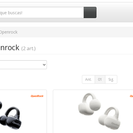
Openrock
enrock
(2 art.)
Ant.
01
Sig.