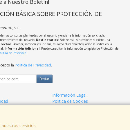
e a Nuestro Boletín!
CIÓN BÁSICA SOBRE PROTECCIÓN DE
OYRA OFI, S.L.
der las consultas planteadas por el usuario y enviarle la información solicitada;
onsentimiento del usuario;
Destinatarios
: Solo se realizan cesiones si existe una
rechos
: Acceder, rectificar y suprimir, así como otros derechos, como se indica en la
nal;
Información Adicional
: Puede consultar la información completa de Protección de
olítica de Privacidad
.
acepto la
Política de Privacidad
.
Enviar
Información Legal
cidad
Política de Cookies
de Compra
Formas de Pago
 nuestros servicios.