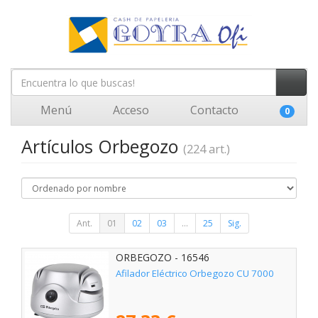
Menú
Acceso
Contacto
0
Artículos Orbegozo
(224 art.)
Ant.
01
02
03
...
25
Sig.
ORBEGOZO - 16546
Afilador Eléctrico Orbegozo CU 7000