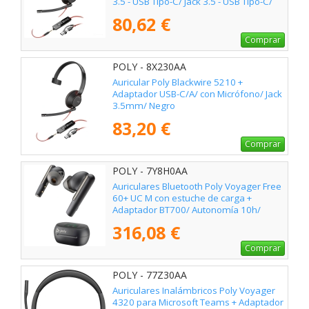
3.5 - USB Tipo-C/ Jack 3.5 - USB Tipo-C/
Bulk/ Negros
80,62 €
Comprar
POLY - 8X230AA
Auricular Poly Blackwire 5210 +
Adaptador USB-C/A/ con Micrófono/ Jack
3.5mm/ Negro
83,20 €
Comprar
POLY - 7Y8H0AA
Auriculares Bluetooth Poly Voyager Free
60+ UC M con estuche de carga +
Adaptador BT700/ Autonomía 10h/
Negros
316,08 €
Comprar
POLY - 77Z30AA
Auriculares Inalámbricos Poly Voyager
4320 para Microsoft Teams + Adaptador