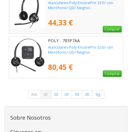
Auriculares Poly EncorePro 320/ con
Micrófono/ QD/ Negros
44,33 €
Comprar
POLY - 783P7AA
Auriculares Poly EncorePro 520/ con
Micrófono/ QD/ Negros
80,45 €
Comprar
Ant.
01
02
03
04
05
Sig.
Sobre Nosotros