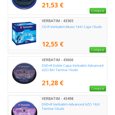
21,53 €
Comprar
VERBATIM - 43365
CD-R Verbatim Music 16X/ Caja-10uds
12,55 €
Comprar
VERBATIM - 43666
DVD+R Doble Capa Verbatim Advanced
AZO 8X/ Tarrina-10uds
21,28 €
Comprar
VERBATIM - 43498
DVD+R Verbatim Advanced AZO 16X/
Tarrina-10uds