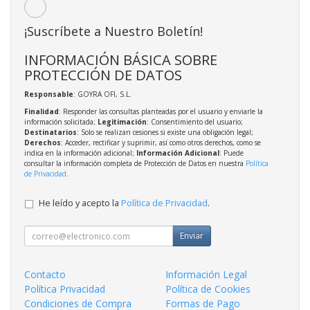
¡Suscríbete a Nuestro Boletín!
INFORMACIÓN BÁSICA SOBRE
PROTECCIÓN DE DATOS
Responsable
: GOYRA OFI, S.L.
Finalidad
: Responder las consultas planteadas por el usuario y enviarle la
información solicitada;
Legitimación
: Consentimiento del usuario;
Destinatarios
: Solo se realizan cesiones si existe una obligación legal;
Derechos
: Acceder, rectificar y suprimir, así como otros derechos, como se
indica en la información adicional;
Información Adicional
: Puede
consultar la información completa de Protección de Datos en nuestra
Política
de Privacidad
.
He leído y acepto la
Política de Privacidad
.
Enviar
Contacto
Información Legal
Política Privacidad
Política de Cookies
Condiciones de Compra
Formas de Pago