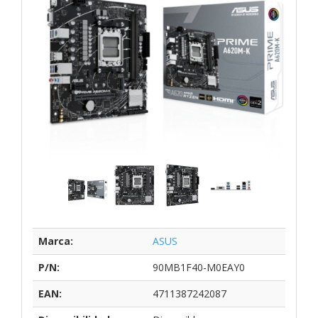
Marca:
ASUS
P/N:
90MB1F40-M0EAY0
EAN:
4711387242087