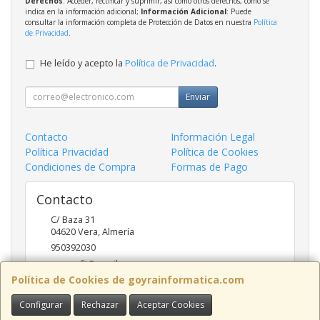
Derechos
: Acceder, rectificar y suprimir, así como otros derechos, como se
indica en la información adicional;
Información Adicional
: Puede
consultar la información completa de Protección de Datos en nuestra
Política
de Privacidad
.
He leído y acepto la
Política de Privacidad
.
Enviar
Contacto
Información Legal
Política Privacidad
Política de Cookies
Condiciones de Compra
Formas de Pago
Contacto
C/ Baza 31
04620
Vera
,
Almería
950392030
goyraofii@gmail.com
Política de Cookies de goyrainformatica.com
Configurar
Rechazar
Aceptar Cookies
Horario