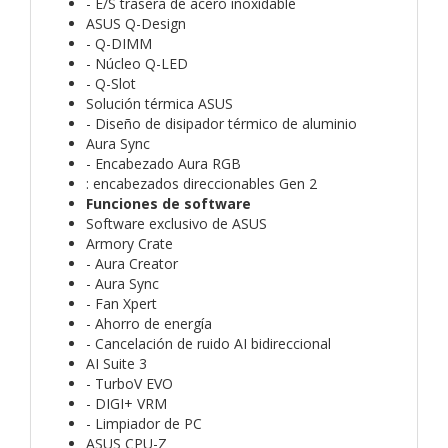
- E/S trasera de acero inoxidable
ASUS Q-Design
- Q-DIMM
- Núcleo Q-LED
- Q-Slot
Solución térmica ASUS
- Diseño de disipador térmico de aluminio
Aura Sync
- Encabezado Aura RGB
: encabezados direccionables Gen 2
Funciones de software
Software exclusivo de ASUS
Armory Crate
- Aura Creator
- Aura Sync
- Fan Xpert
- Ahorro de energía
- Cancelación de ruido AI bidireccional
AI Suite 3
- TurboV EVO
- DIGI+ VRM
- Limpiador de PC
ASUS CPU-Z