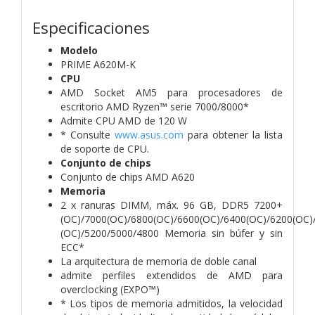
Especificaciones
Modelo
PRIME A620M-K
CPU
AMD Socket AM5 para procesadores de
escritorio AMD Ryzen™ serie 7000/8000*
Admite CPU AMD de 120 W
* Consulte
www.asus.com
para obtener la lista
de soporte de CPU.
Conjunto de chips
Conjunto de chips AMD A620
Memoria
2 x ranuras DIMM, máx. 96 GB, DDR5 7200+
(OC)/7000(OC)/6800(OC)/6600(OC)/6400(OC)/6200(OC)
(OC)/5200/5000/4800 Memoria sin búfer y sin
ECC*
La arquitectura de memoria de doble canal
admite perfiles extendidos de AMD para
overclocking (EXPO™)
* Los tipos de memoria admitidos, la velocidad