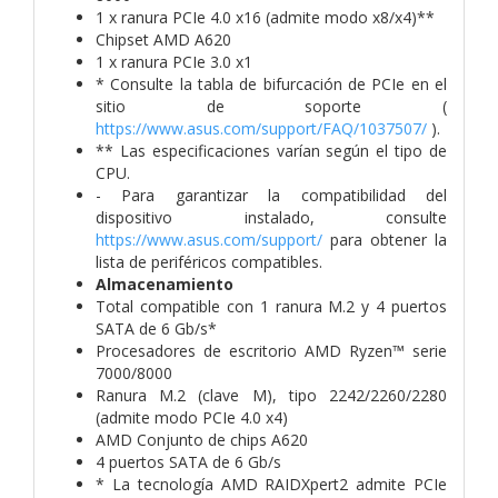
1 x ranura PCIe 4.0 x16 (admite modo x8/x4)**
Chipset AMD A620
1 x ranura PCIe 3.0 x1
* Consulte la tabla de bifurcación de PCIe en el
sitio de soporte (
https://www.asus.com/support/FAQ/1037507/
).
** Las especificaciones varían según el tipo de
CPU.
- Para garantizar la compatibilidad del
dispositivo instalado, consulte
https://www.asus.com/support/
para obtener la
lista de periféricos compatibles.
Almacenamiento
Total compatible con 1 ranura M.2 y 4 puertos
SATA de 6 Gb/s*
Procesadores de escritorio AMD Ryzen™ serie
7000/8000
Ranura M.2 (clave M), tipo 2242/2260/2280
(admite modo PCIe 4.0 x4)
AMD Conjunto de chips A620
4 puertos SATA de 6 Gb/s
* La tecnología AMD RAIDXpert2 admite PCIe