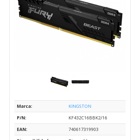
Marca:
KINGSTON
P/N:
KF432C16BBK2/16
EAN:
740617319903