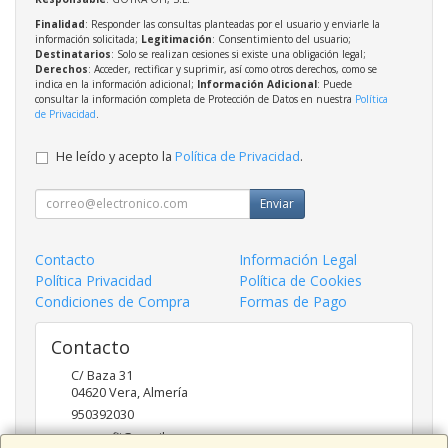
Finalidad
: Responder las consultas planteadas por el usuario y enviarle la
información solicitada;
Legitimación
: Consentimiento del usuario;
Destinatarios
: Solo se realizan cesiones si existe una obligación legal;
Derechos
: Acceder, rectificar y suprimir, así como otros derechos, como se
indica en la información adicional;
Información Adicional
: Puede
consultar la información completa de Protección de Datos en nuestra
Política
de Privacidad
.
He leído y acepto la
Política de Privacidad
.
Enviar
Contacto
Información Legal
Política Privacidad
Política de Cookies
Condiciones de Compra
Formas de Pago
Contacto
C/ Baza 31
04620
Vera
,
Almería
950392030
goyraofii@gmail.com