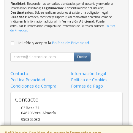
Finalidad
: Responder las consultas planteadas por el usuario y enviarle la
información solicitada;
Legitimación
: Consentimiento del usuario;
Destinatarios
: Solo se realizan cesiones si existe una obligación legal;
Derechos
: Acceder, rectificar y suprimir, así como otros derechos, como se
indica en la información adicional;
Información Adicional
: Puede
consultar la información completa de Protección de Datos en nuestra
Política
de Privacidad
.
He leído y acepto la
Política de Privacidad
.
Enviar
Contacto
Información Legal
Política Privacidad
Política de Cookies
Condiciones de Compra
Formas de Pago
Contacto
C/ Baza 31
04620
Vera
,
Almería
950392030
goyraofii@gmail.com
Política de Cookies de goyrainformatica.com